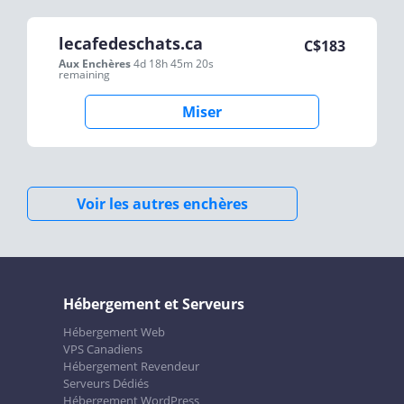
lecafedeschats.ca
C$
183
Aux Enchères
4d 18h 45m 20s
remaining
Miser
Voir les autres enchères
Hébergement et Serveurs
Hébergement Web
VPS Canadiens
Hébergement Revendeur
Serveurs Dédiés
Hébergement WordPress