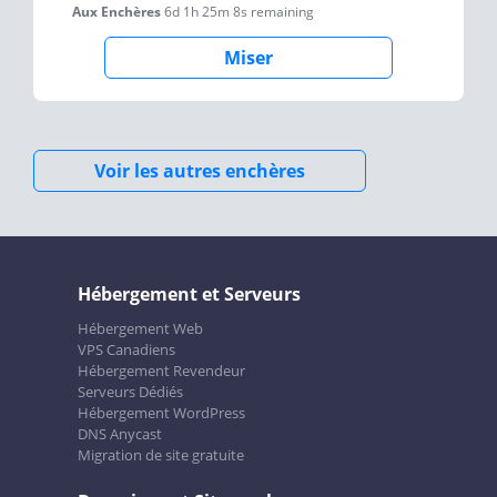
Aux Enchères
6d 1h 25m 8s
remaining
Miser
Voir les autres enchères
Hébergement et Serveurs
Hébergement Web
VPS Canadiens
Hébergement Revendeur
Serveurs Dédiés
Hébergement WordPress
DNS Anycast
Migration de site gratuite