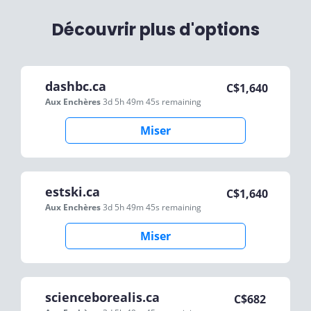
Découvrir plus d'options
dashbc.ca
C$
1,640
Aux Enchères
3d 5h 49m 45s
remaining
Miser
estski.ca
C$
1,640
Aux Enchères
3d 5h 49m 45s
remaining
Miser
scienceborealis.ca
C$
682