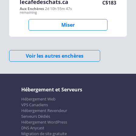
lecafedeschats.ca
C$
183
Aux Enchères
2d 10h 55m 47s
remaining
Miser
Voir les autres enchères
Hébergement et Serveurs
Hébergement Web
VPS Canadiens
Hébergement Revendeur
Serveurs Dédiés
Hébergement WordPress
DNS Anycast
Migration de site gratuite