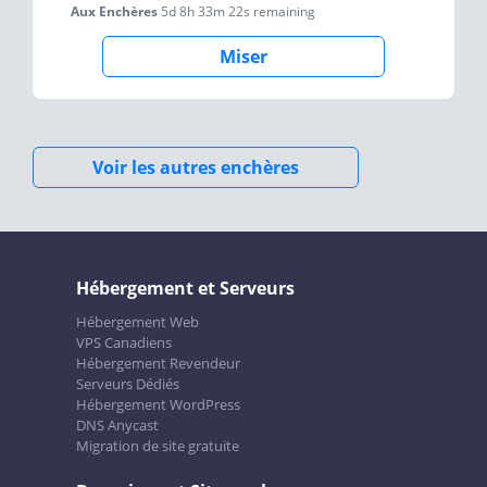
Aux Enchères
5d 8h 33m 22s
remaining
Miser
Voir les autres enchères
Hébergement et Serveurs
Hébergement Web
VPS Canadiens
Hébergement Revendeur
Serveurs Dédiés
Hébergement WordPress
DNS Anycast
Migration de site gratuite