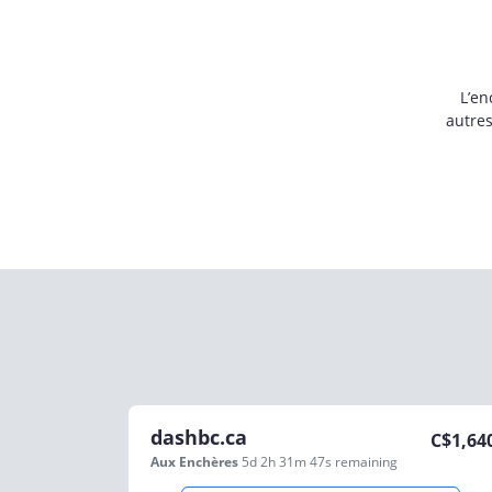
L’en
autre
dashbc.ca
C$
1,64
Aux Enchères
5d 2h 31m 47s
remaining