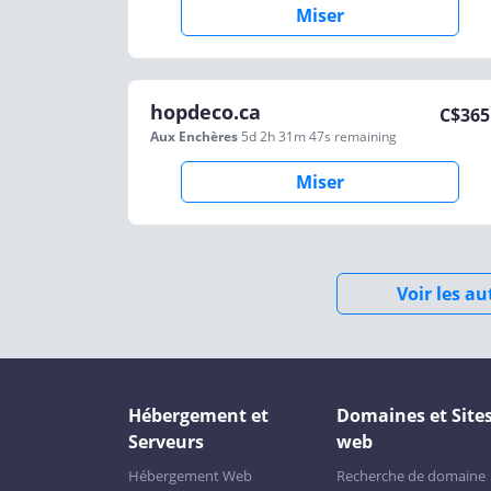
Miser
hopdeco.ca
C$
365
Aux Enchères
5d 2h 31m 47s
remaining
Miser
Voir les a
Hébergement et
Domaines et Site
Serveurs
web
Hébergement Web
Recherche de domaine