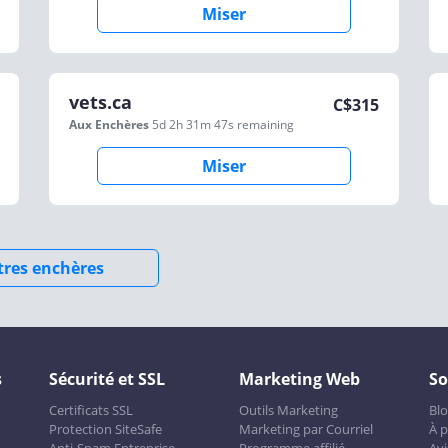
Miser
vets.ca
C$
315
Aux Enchères
5d 2h 31m 47s
remaining
Miser
utres enchères
s
Sécurité et SSL
Marketing Web
So
Certificats SSL
Outils Marketing
Bl
Protection SiteSafe
Marketing par Courriel
À 