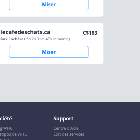
Miser
lecafedeschats.ca
C$
183
Aux Enchères
5d 2h 31m 47s
remaining
Miser
ciété
Support
og WHC
Centre d'Aide
propos de WHC
État des services