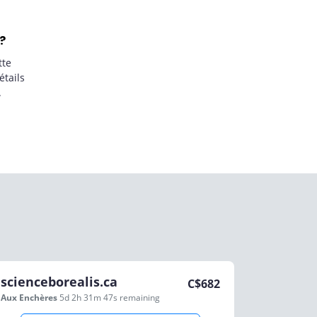
?
tte
étails
.
scienceborealis.ca
C$
682
Aux Enchères
5d 2h 31m 47s
remaining