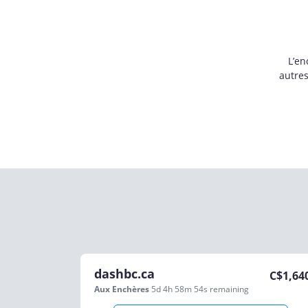
L’en
autre
dashbc.ca
C$
1,64
Aux Enchères
5d 4h 58m 54s
remaining