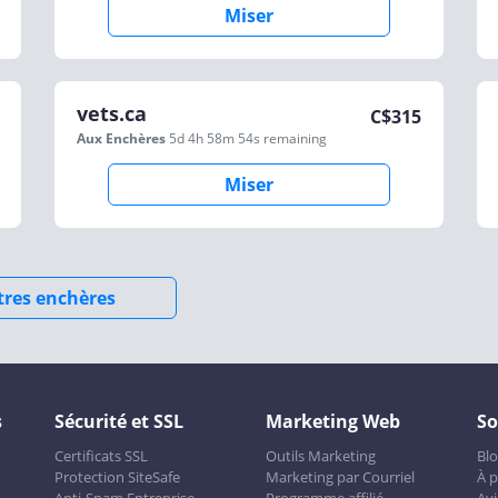
Miser
vets.ca
C$
315
Aux Enchères
5d 4h 58m 54s
remaining
Miser
utres enchères
s
Sécurité et SSL
Marketing Web
So
Certificats SSL
Outils Marketing
Bl
Protection SiteSafe
Marketing par Courriel
À 