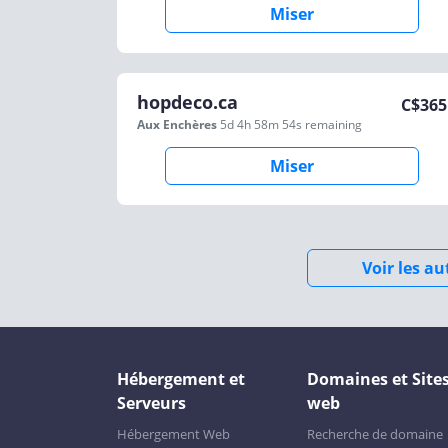
Miser
hopdeco.ca
C$
365
Aux Enchères
5d 4h 58m 54s
remaining
Miser
Voir les a
Hébergement et
Domaines et Site
Serveurs
web
Hébergement Web
Recherche de domaine