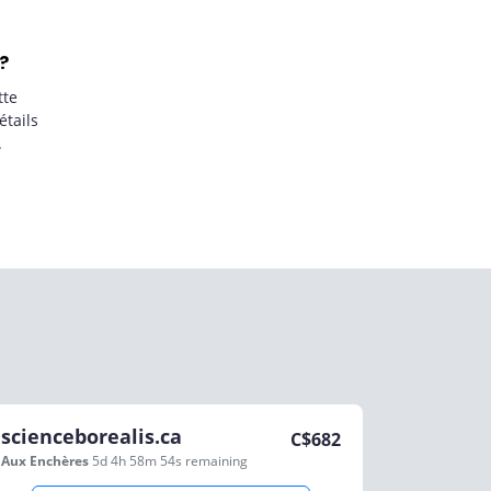
?
tte
étails
.
scienceborealis.ca
C$
682
Aux Enchères
5d 4h 58m 54s
remaining