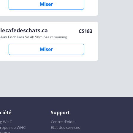
Miser
lecafedeschats.ca
C$
183
Aux Enchères
5d 4h 58m 54s
remaining
Miser
ciété
Support
og WHC
Centre d'Aide
propos de WHC
État des services