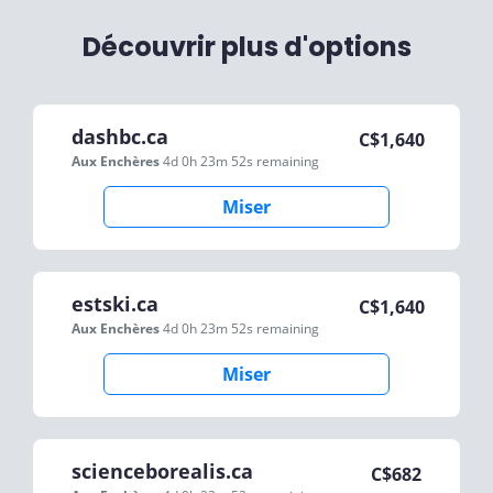
Découvrir plus d'options
dashbc.ca
C$
1,640
Aux Enchères
4d 0h 23m 52s
remaining
Miser
estski.ca
C$
1,640
Aux Enchères
4d 0h 23m 52s
remaining
Miser
scienceborealis.ca
C$
682