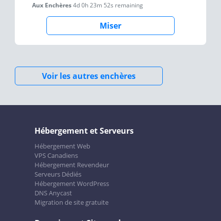
Aux Enchères
4d 0h 23m 52s
remaining
Miser
Voir les autres enchères
Hébergement et Serveurs
Hébergement Web
VPS Canadiens
Hébergement Revendeur
Serveurs Dédiés
Hébergement WordPress
DNS Anycast
Migration de site gratuite