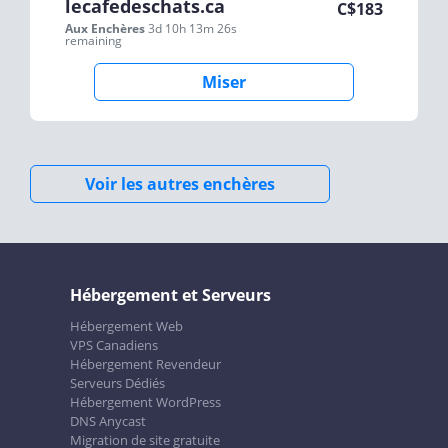
lecafedeschats.ca
C$
183
Aux Enchères
3d 10h 13m 26s
remaining
Miser
Voir les autres enchères
Hébergement et Serveurs
Hébergement Web
VPS Canadiens
Hébergement Revendeur
Serveurs Dédiés
Hébergement WordPress
DNS Anycast
Migration de site gratuite