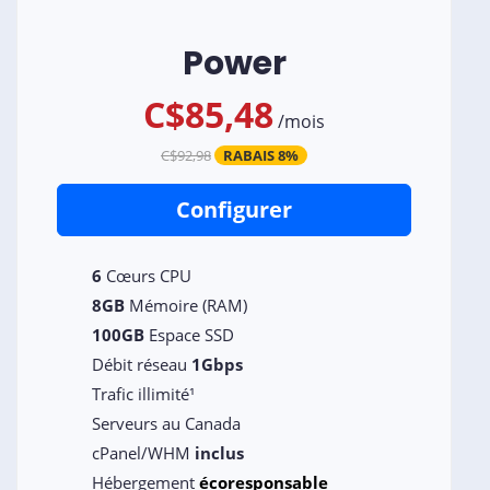
Power
C$85,48
/
mois
C$92,98
RABAIS 8%
Configurer
6
Cœurs CPU
8GB
Mémoire (RAM)
100GB
Espace SSD
Débit réseau
1Gbps
Trafic illimité¹
Serveurs au Canada
cPanel/WHM
inclus
Hébergement
écoresponsable