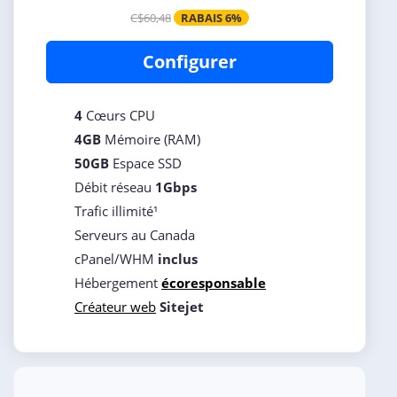
C$60,48
RABAIS 6%
Configurer
4
Cœurs CPU
4GB
Mémoire (RAM)
50GB
Espace SSD
Débit réseau
1Gbps
Trafic illimité¹
Serveurs au Canada
cPanel/WHM
inclus
Hébergement
écoresponsable
Créateur web
Sitejet