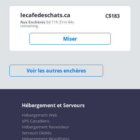
lecafedeschats.ca
C$
183
Aux Enchères
6d 11h 31m 44s
remaining
Miser
Voir les autres enchères
Hébergement et Serveurs
Hébergement Web
VPS Canadiens
Hébergement Revendeur
Serveurs Dédiés
Hébergement WordPress