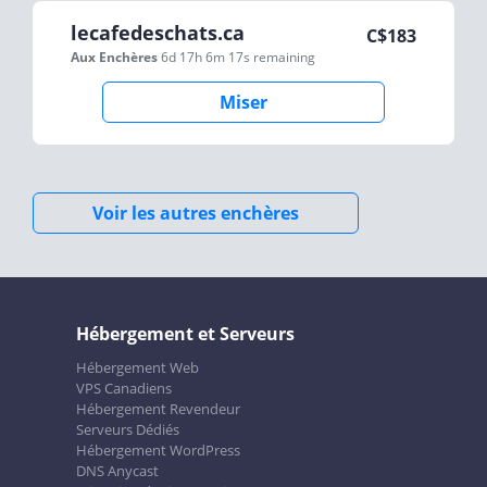
lecafedeschats.ca
C$
183
Aux Enchères
6d 17h 6m 17s
remaining
Miser
Voir les autres enchères
Hébergement et Serveurs
Hébergement Web
VPS Canadiens
Hébergement Revendeur
Serveurs Dédiés
Hébergement WordPress
DNS Anycast