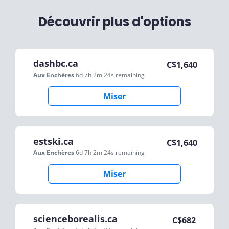
Découvrir plus d'options
dashbc.ca
C$
1,640
Aux Enchères
6d 7h 2m 24s
remaining
Miser
estski.ca
C$
1,640
Aux Enchères
6d 7h 2m 24s
remaining
Miser
scienceborealis.ca
C$
682