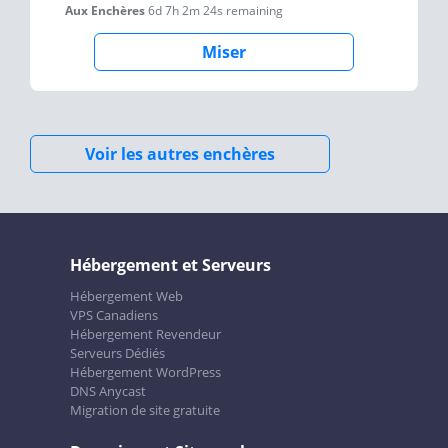
Aux Enchères
6d 7h 2m 24s
remaining
Miser
Voir les autres enchères
Hébergement et Serveurs
Hébergement Web
VPS Canadiens
Hébergement Revendeur
Serveurs Dédiés
Hébergement WordPress
DNS Anycast
Migration de site gratuite