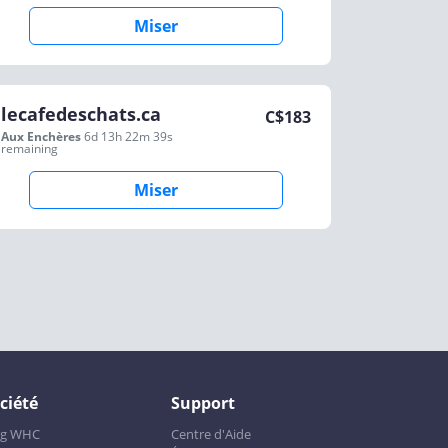
Miser
lecafedeschats.ca
C$
183
Aux Enchères
6d 13h 22m 39s
remaining
Miser
ciété
Support
og WHC
Centre d'Aide