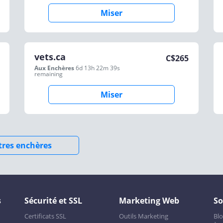
Miser
vets.ca
C$
265
Aux Enchères
6d 13h 22m 39s
remaining
Miser
utres enchères
s
Sécurité et SSL
Marketing Web
So
Certificats SSL
Outils Marketing
Bl