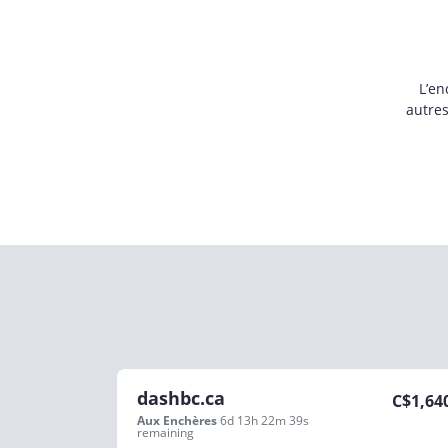
L’en
autre
dashbc.ca
C$
1,64
Aux Enchères
6d 13h 22m 39s
remaining