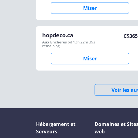
Miser
hopdeco.ca
C$
365
Aux Enchères
6d 13h 22m 39s
remaining
Miser
Voir les a
Hébergement et
Domaines et Site
Serveurs
web