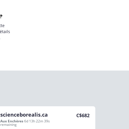
?
tte
étails
.
scienceborealis.ca
C$
682
Aux Enchères
6d 13h 22m 39s
remaining