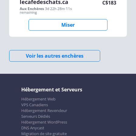
lecafedeschats.ca
C$
183
Aux Enchères
3d 22h 28m 11s
remaining
Miser
Voir les autres enchères
Hébergement et Serveurs
Hébergement Web
VPS Canadiens
Hébergement Revendeur
Serveurs Dédiés
Hébergement WordPress
DNS Anycast
Migration de site gratuite