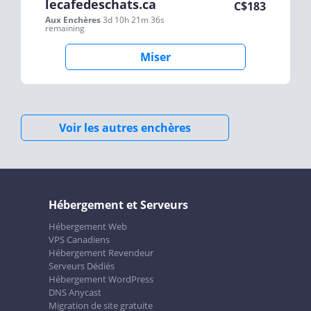
lecafedeschats.ca
C$
183
Aux Enchères
3d 10h 21m 36s
remaining
Miser
Voir les autres enchères
Hébergement et Serveurs
Hébergement Web
VPS Canadiens
Hébergement Revendeur
Serveurs Dédiés
Hébergement WordPress
DNS Anycast
Migration de site gratuite