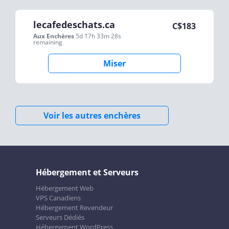
lecafedeschats.ca
C$
183
Aux Enchères
5d 17h 33m 28s
remaining
Miser
Voir les autres enchères
Hébergement et Serveurs
Hébergement Web
VPS Canadiens
Hébergement Revendeur
Serveurs Dédiés
Hébergement WordPress