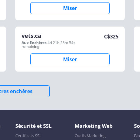
Miser
vets.ca
C$
325
Aux Enchères
4d 21h 23m 54s
remaining
Miser
utres enchères
s
Sécurité et SSL
Marketing Web
So
Certificats SSL
Outils Marketing
Bl