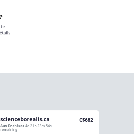
?
tte
étails
.
scienceborealis.ca
C$
682
Aux Enchères
4d 21h 23m 54s
remaining