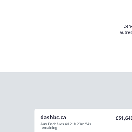
L’en
autre
dashbc.ca
C$
1,64
Aux Enchères
4d 21h 23m 54s
remaining