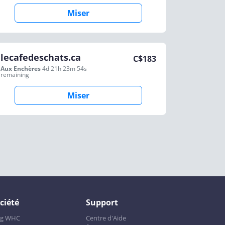
Miser
lecafedeschats.ca
C$
183
Aux Enchères
4d 21h 23m 54s
remaining
Miser
ciété
Support
og WHC
Centre d'Aide