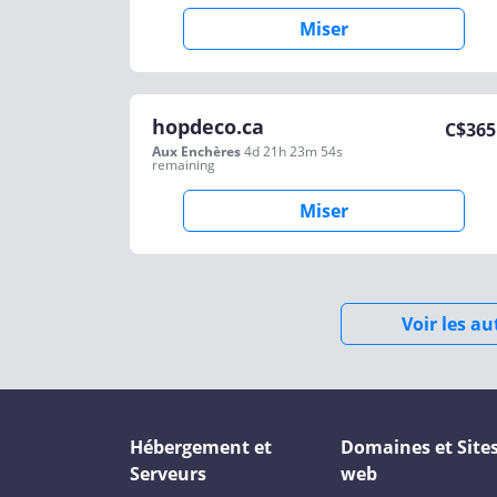
Miser
hopdeco.ca
C$
365
Aux Enchères
4d 21h 23m 54s
remaining
Miser
Voir les a
Hébergement et
Domaines et Site
Serveurs
web