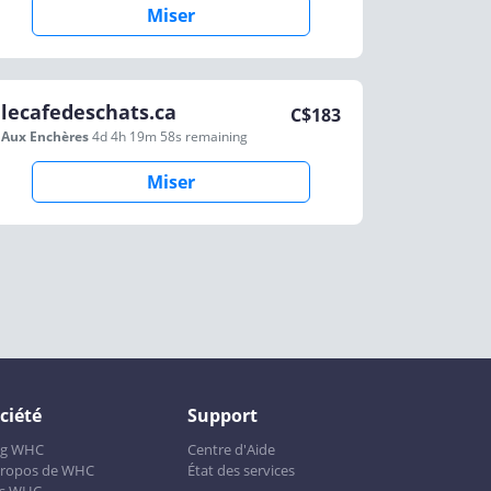
Miser
lecafedeschats.ca
C$
183
Aux Enchères
4d 4h 19m 58s
remaining
Miser
ciété
Support
og WHC
Centre d'Aide
propos de WHC
État des services