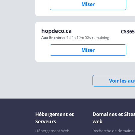
Miser
hopdeco.ca
C$
365
Aux Enchères
4d 4h 19m 58s
remaining
Miser
Voir les a
Hébergement et
Domaines et Site
Serveurs
web
Hébergement Web
Recherche de domaine