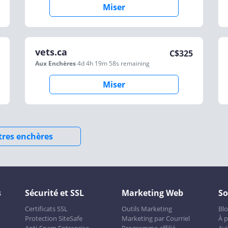
Miser
vets.ca
C$
325
Aux Enchères
4d 4h 19m 58s
remaining
Miser
utres enchères
s
Sécurité et SSL
Marketing Web
So
Certificats SSL
Outils Marketing
Bl
Protection SiteSafe
Marketing par Courriel
À 