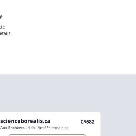
?
tte
étails
.
scienceborealis.ca
C$
682
Aux Enchères
4d 4h 19m 58s
remaining