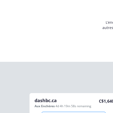
L’en
autre
dashbc.ca
C$
1,64
Aux Enchères
4d 4h 19m 58s
remaining