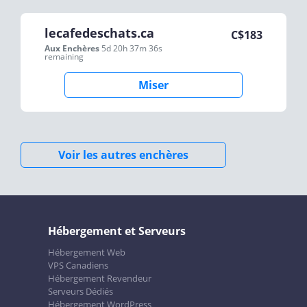
lecafedeschats.ca
C$
183
Aux Enchères
5d 20h 37m 36s
remaining
Miser
Voir les autres enchères
Hébergement et Serveurs
Hébergement Web
VPS Canadiens
Hébergement Revendeur
Serveurs Dédiés
Hébergement WordPress