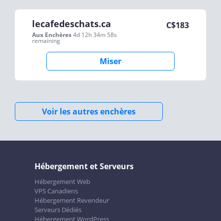
lecafedeschats.ca
C$
183
Aux Enchères
4d 12h 34m 58s
remaining
Miser
Voir les autres enchères
Hébergement et Serveurs
Hébergement Web
VPS Canadiens
Hébergement Revendeur
Serveurs Dédiés
Hébergement WordPress