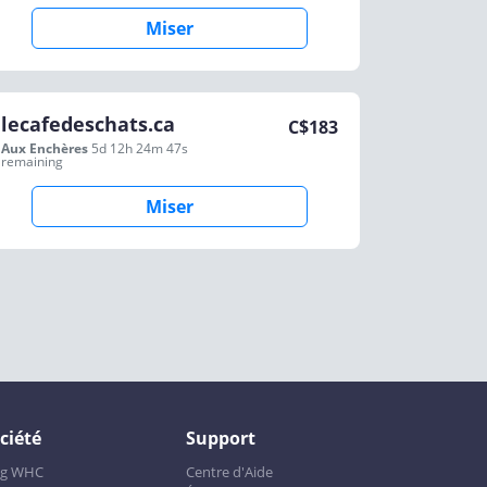
Miser
lecafedeschats.ca
C$
183
Aux Enchères
5d 12h 24m 47s
remaining
Miser
ciété
Support
og WHC
Centre d'Aide