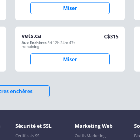
Miser
vets.ca
C$
315
Aux Enchères
5d 12h 24m 47s
remaining
Miser
utres enchères
s
Sécurité et SSL
Marketing Web
So
Certificats SSL
Outils Marketing
Bl