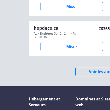
Miser
hopdeco.ca
C$
365
Aux Enchères
5d 12h 24m 47s
remaining
Miser
Voir les a
Hébergement et
Domaines et Site
Serveurs
web