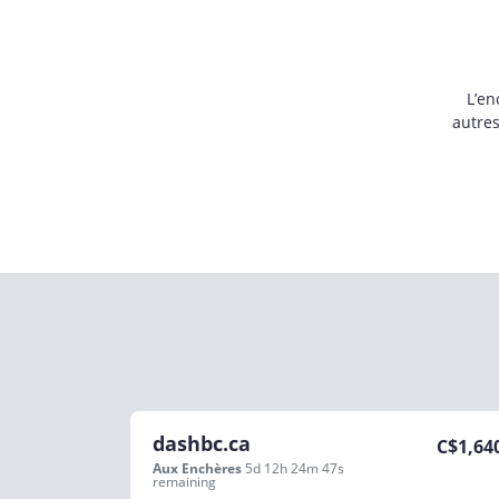
L’en
autre
dashbc.ca
C$
1,64
Aux Enchères
5d 12h 24m 47s
remaining