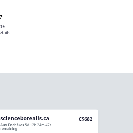
?
tte
étails
.
scienceborealis.ca
C$
682
Aux Enchères
5d 12h 24m 47s
remaining