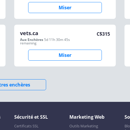
Miser
vets.ca
C$
315
Aux Enchères
5d 11h 30m 45s
remaining
Miser
utres enchères
s
Sécurité et SSL
Marketing Web
So
Certificats SSL
Outils Marketing
Bl