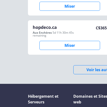
Miser
hopdeco.ca
C$
365
Aux Enchères
5d 11h 30m 45s
remaining
Miser
Voir les a
Hébergement et
Domaines et Site
Serveurs
web