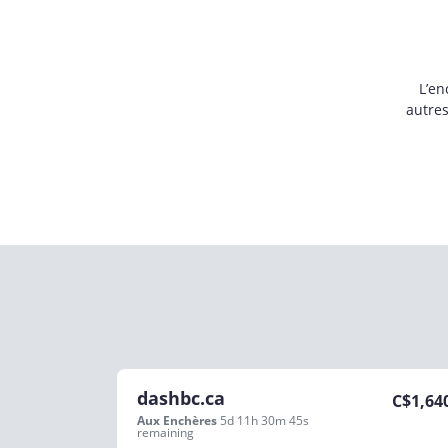
L’en
autre
dashbc.ca
C$
1,64
Aux Enchères
5d 11h 30m 45s
remaining