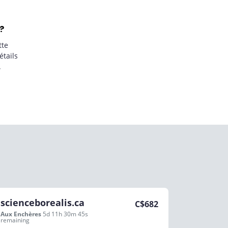
?
tte
étails
.
scienceborealis.ca
C$
682
Aux Enchères
5d 11h 30m 45s
remaining