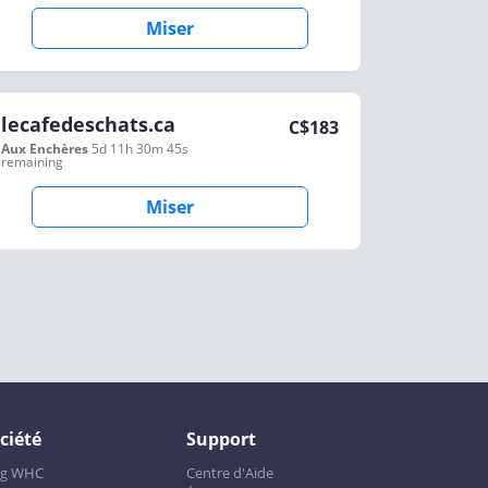
Miser
lecafedeschats.ca
C$
183
Aux Enchères
5d 11h 30m 45s
remaining
Miser
ciété
Support
og WHC
Centre d'Aide