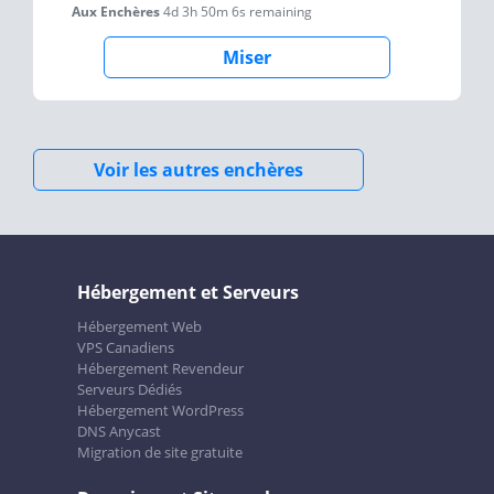
Aux Enchères
4d 3h 50m 6s
remaining
Miser
Voir les autres enchères
Hébergement et Serveurs
Hébergement Web
VPS Canadiens
Hébergement Revendeur
Serveurs Dédiés
Hébergement WordPress
DNS Anycast
Migration de site gratuite