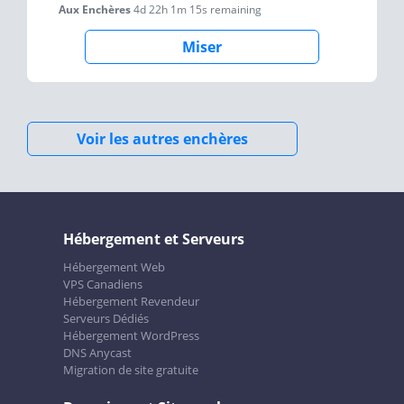
Aux Enchères
4d 22h 1m 15s
remaining
Miser
Voir les autres enchères
Hébergement et Serveurs
Hébergement Web
VPS Canadiens
Hébergement Revendeur
Serveurs Dédiés
Hébergement WordPress
DNS Anycast
Migration de site gratuite