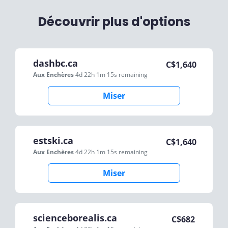
Découvrir plus d'options
dashbc.ca
C$
1,640
Aux Enchères
4d 22h 1m 15s
remaining
Miser
estski.ca
C$
1,640
Aux Enchères
4d 22h 1m 15s
remaining
Miser
scienceborealis.ca
C$
682