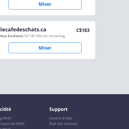
Miser
lecafedeschats.ca
C$
183
Aux Enchères
5d 14h 30m 6s
remaining
Miser
ciété
Support
og WHC
Centre d'Aide
propos de WHC
État des services