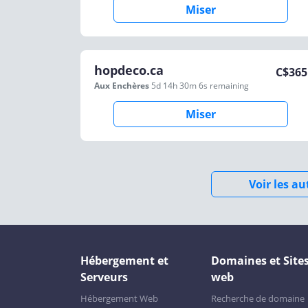
Miser
hopdeco.ca
C$
365
Aux Enchères
5d 14h 30m 6s
remaining
Miser
Voir les a
Hébergement et
Domaines et Site
Serveurs
web
Hébergement Web
Recherche de domaine