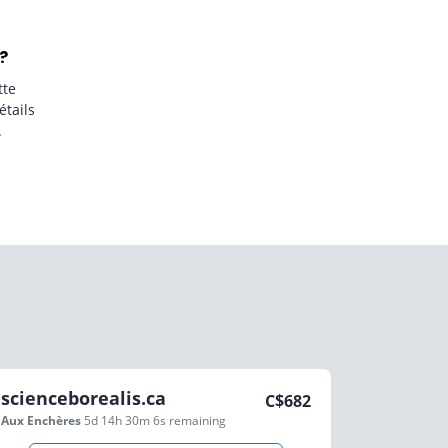
?
tte
étails
.
scienceborealis.ca
C$
682
Aux Enchères
5d 14h 30m 6s
remaining