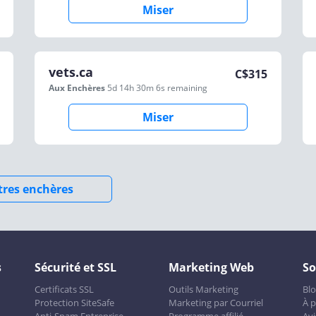
Miser
vets.ca
C$
315
Aux Enchères
5d 14h 30m 6s
remaining
Miser
utres enchères
s
Sécurité et SSL
Marketing Web
So
Certificats SSL
Outils Marketing
Bl
Protection SiteSafe
Marketing par Courriel
À 