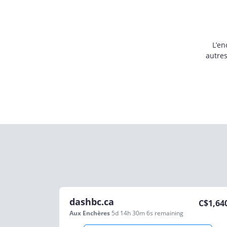
L’en
autre
dashbc.ca
C$
1,64
Aux Enchères
5d 14h 30m 6s
remaining