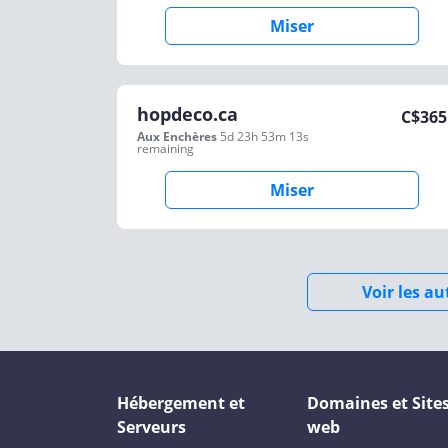
Miser
hopdeco.ca
C$
365
Aux Enchères
5d 23h 53m 13s
remaining
Miser
Voir les a
Hébergement et
Domaines et Site
Serveurs
web