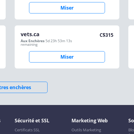
Miser
vets.ca
C$
315
Aux Enchères
5d 23h 53m 13s
remaining
Miser
utres enchères
s
Sécurité et SSL
Marketing Web
So
Certificats SSL
Outils Marketing
Bl