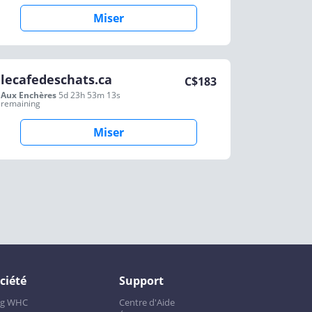
Miser
lecafedeschats.ca
C$
183
Aux Enchères
5d 23h 53m 13s
remaining
Miser
ciété
Support
og WHC
Centre d'Aide