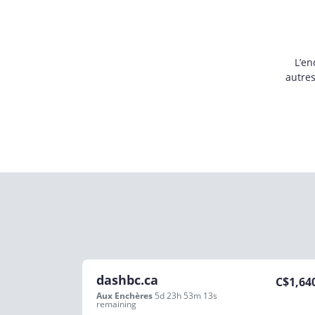
L’en
autre
dashbc.ca
C$
1,64
Aux Enchères
5d 23h 53m 13s
remaining