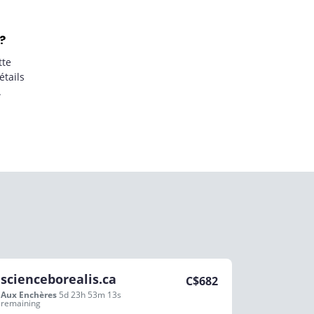
?
tte
étails
.
scienceborealis.ca
C$
682
Aux Enchères
5d 23h 53m 13s
remaining