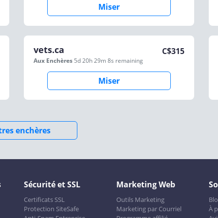
Miser
vets.ca
C$
315
Aux Enchères
5d 20h 29m 8s
remaining
Miser
utres enchères
s
Sécurité et SSL
Marketing Web
So
Certificats SSL
Outils Marketing
Bl
Protection SiteSafe
Marketing par Courriel
À 