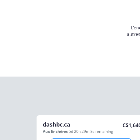
L’en
autre
dashbc.ca
C$
1,64
Aux Enchères
5d 20h 29m 8s
remaining