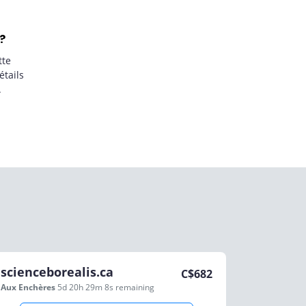
?
tte
étails
.
scienceborealis.ca
C$
682
Aux Enchères
5d 20h 29m 8s
remaining