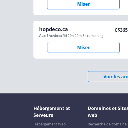
Miser
hopdeco.ca
C$
365
Aux Enchères
5d 20h 29m 8s
remaining
Miser
Voir les a
Hébergement et
Domaines et Site
Serveurs
web
Hébergement Web
Recherche de domaine