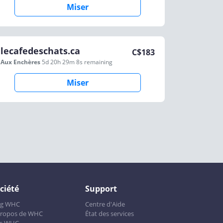
Miser
lecafedeschats.ca
C$
183
Aux Enchères
5d 20h 29m 8s
remaining
Miser
ciété
Support
og WHC
Centre d'Aide
propos de WHC
État des services