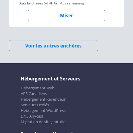
Aux Enchères
5d 4h 6m 43s
remaining
Miser
Voir les autres enchères
Hébergement et Serveurs
Hébergement Web
VPS Canadiens
Hébergement Revendeur
Serveurs Dédiés
Hébergement WordPress
DNS Anycast
Migration de site gratuite