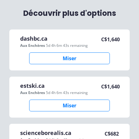
Découvrir plus d'options
dashbc.ca
C$
1,640
Aux Enchères
5d 4h 6m 43s
remaining
Miser
estski.ca
C$
1,640
Aux Enchères
5d 4h 6m 43s
remaining
Miser
scienceborealis.ca
C$
682