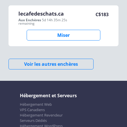
lecafedeschats.ca
C$
183
Aux Enchères
5d 14h 35m 25s
remaining
Miser
Voir les autres enchères
Hébergement et Serveurs
Hébergement Web
VPS Canadiens
Hébergement Revendeur
Serveurs Dédiés
Hébergement WordPress