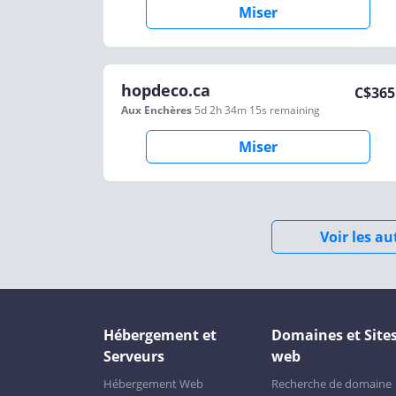
Miser
hopdeco.ca
C$
365
Aux Enchères
5d 2h 34m 15s
remaining
Miser
Voir les a
Hébergement et
Domaines et Site
Serveurs
web
Hébergement Web
Recherche de domaine