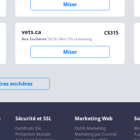
Miser
vets.ca
C$
315
Aux Enchères
5d 2h 34m 15s
remaining
Miser
utres enchères
s
Sécurité et SSL
Marketing Web
So
Certificats SSL
Outils Marketing
Bl
Protection SiteSafe
Marketing par Courriel
À 