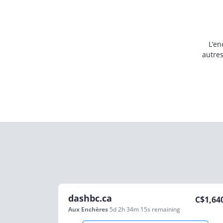
L’en
autre
dashbc.ca
C$
1,64
Aux Enchères
5d 2h 34m 15s
remaining