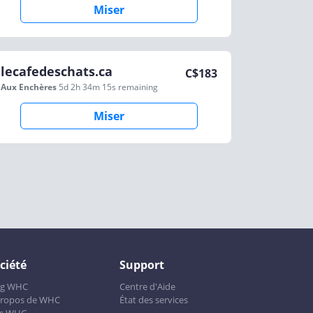
Miser
lecafedeschats.ca
C$
183
Aux Enchères
5d 2h 34m 15s
remaining
Miser
ciété
Support
og WHC
Centre d'Aide
propos de WHC
État des services