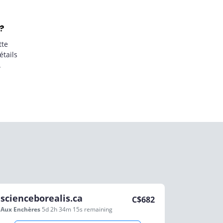
?
tte
étails
.
scienceborealis.ca
C$
682
Aux Enchères
5d 2h 34m 15s
remaining