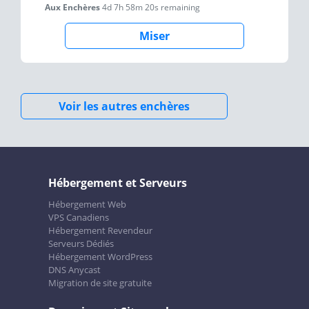
Aux Enchères
4d 7h 58m 20s
remaining
Miser
Voir les autres enchères
Hébergement et Serveurs
Hébergement Web
VPS Canadiens
Hébergement Revendeur
Serveurs Dédiés
Hébergement WordPress
DNS Anycast
Migration de site gratuite