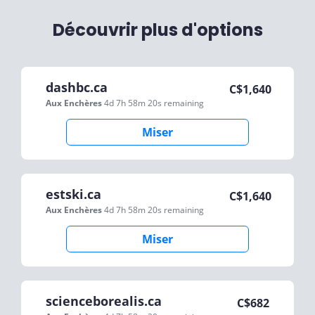
Découvrir plus d'options
dashbc.ca
C$
1,640
Aux Enchères
4d 7h 58m 20s
remaining
Miser
estski.ca
C$
1,640
Aux Enchères
4d 7h 58m 20s
remaining
Miser
scienceborealis.ca
C$
682