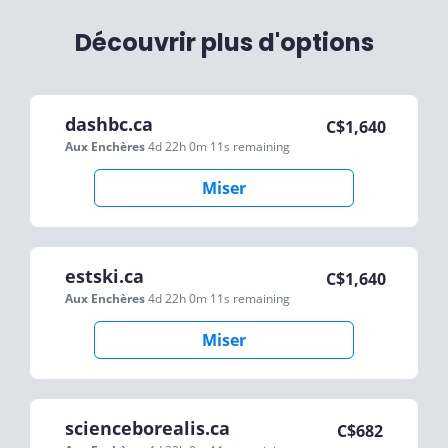
Découvrir plus d'options
dashbc.ca
C$
1,640
Aux Enchères
4d 22h 0m 11s
remaining
Miser
estski.ca
C$
1,640
Aux Enchères
4d 22h 0m 11s
remaining
Miser
scienceborealis.ca
C$
682