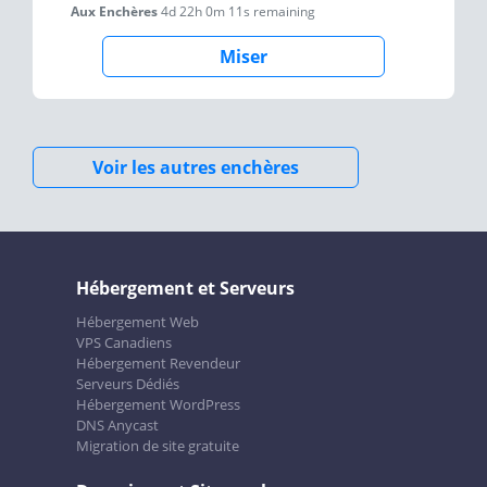
Aux Enchères
4d 22h 0m 11s
remaining
Miser
Voir les autres enchères
Hébergement et Serveurs
Hébergement Web
VPS Canadiens
Hébergement Revendeur
Serveurs Dédiés
Hébergement WordPress
DNS Anycast
Migration de site gratuite