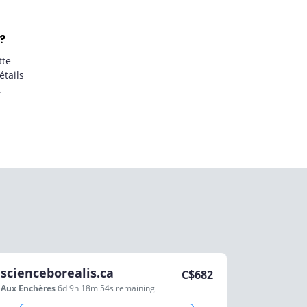
?
tte
étails
.
scienceborealis.ca
C$
682
Aux Enchères
6d 9h 18m 54s
remaining