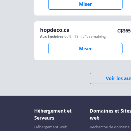
Miser
hopdeco.ca
C$
365
Aux Enchères
6d 9h 18m 54s
remaining
Miser
Voir les a
Hébergement et
Domaines et Site
Serveurs
web
Hébergement Web
Recherche de domaine