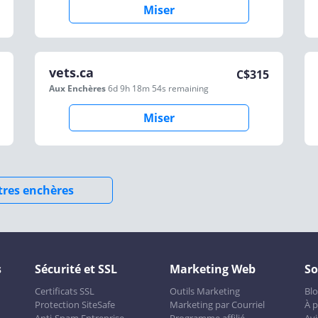
Miser
vets.ca
C$
315
Aux Enchères
6d 9h 18m 54s
remaining
Miser
utres enchères
s
Sécurité et SSL
Marketing Web
So
Certificats SSL
Outils Marketing
Bl
Protection SiteSafe
Marketing par Courriel
À 