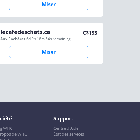
Miser
lecafedeschats.ca
C$
183
Aux Enchères
6d 9h 18m 54s
remaining
Miser
ciété
Support
og WHC
Centre d'Aide
propos de WHC
État des services