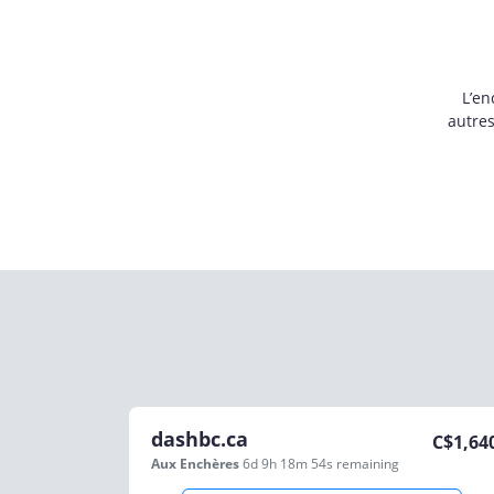
L’en
autre
dashbc.ca
C$
1,64
Aux Enchères
6d 9h 18m 54s
remaining