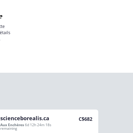
?
tte
étails
.
scienceborealis.ca
C$
682
Aux Enchères
6d 12h 24m 18s
remaining