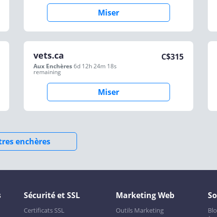
Miser
vets.ca
C$
315
Aux Enchères
6d 12h 24m 18s
remaining
Miser
utres enchères
s
Sécurité et SSL
Marketing Web
So
Certificats SSL
Outils Marketing
Bl