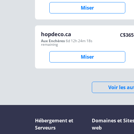
Miser
hopdeco.ca
C$
365
Aux Enchères
6d 12h 24m 18s
remaining
Miser
Voir les a
Hébergement et
Domaines et Site
Serveurs
web