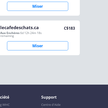
Miser
lecafedeschats.ca
C$
183
Aux Enchères
6d 12h 24m 18s
remaining
Miser
ciété
Support
og WHC
Centre d'Aide