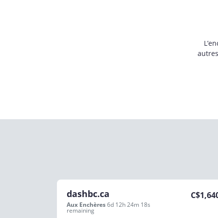
L’en
autre
dashbc.ca
C$
1,64
Aux Enchères
6d 12h 24m 18s
remaining