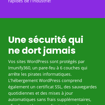
rapides de l'industrie!
Une sécurité qui
ne dort jamais
Vos sites WordPress sont protégés par
Imunify360, un pare-feu à 6 couches qui
arrête les pirates informatiques.
L'hébergement WordPress comprend
également un certificat SSL, des sauvegardes
quotidiennes et des mises à jour
automatiques sans frais supplémentaires,