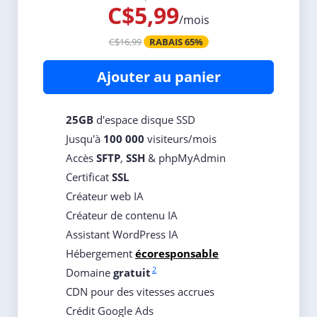
C$5,99
/mois
C$16,99
RABAIS 65%
Ajouter au panier
25GB
d'espace disque SSD
Jusqu'à
100 000
visiteurs/mois
Accès
SFTP
,
SSH
& phpMyAdmin
Certificat
SSL
Créateur web IA
Créateur de contenu IA
Assistant WordPress IA
Hébergement
écoresponsable
2
Domaine
gratuit
CDN pour des vitesses accrues
Crédit Google Ads