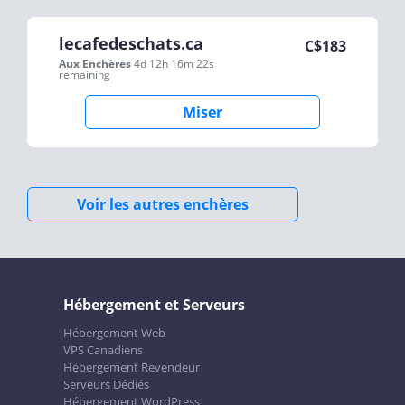
lecafedeschats.ca
C$
183
Aux Enchères
4d 12h 16m 22s
remaining
Miser
Voir les autres enchères
Hébergement et Serveurs
Hébergement Web
VPS Canadiens
Hébergement Revendeur
Serveurs Dédiés
Hébergement WordPress