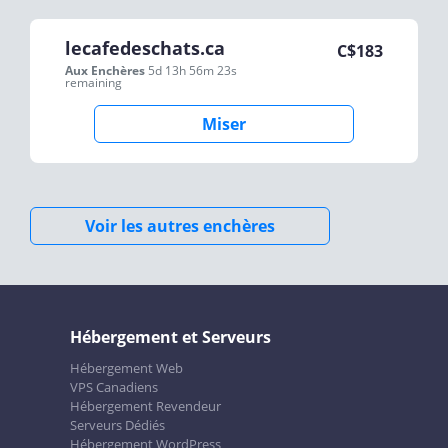
lecafedeschats.ca
C$
183
Aux Enchères
5d 13h 56m 23s
remaining
Miser
Voir les autres enchères
Hébergement et Serveurs
Hébergement Web
VPS Canadiens
Hébergement Revendeur
Serveurs Dédiés
Hébergement WordPress