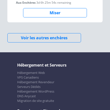
Aux Enchères
3d 6h 25m 54s
remaining
Miser
Voir les autres enchères
Hébergement et Serveurs
Hébergement Web
VPS Canadiens
Hébergement Revendeur
Serveurs Dédiés
Hébergement WordPress
DNS Anycast
Migration de site gratuite