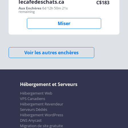
lecafedeschats.ca
C$
183
Aux Enchères
6d 12h 50m 21s
remaining
Miser
Voir les autres enchères
Hébergement et Serveurs
Hébergement Web
VPS Canadiens
Hébergement Revendeur
Serveurs Dédiés
Hébergement WordPress
DNS Anycast
Migration de site gratuite