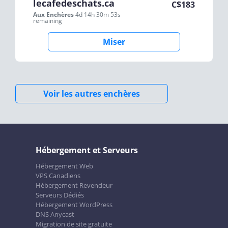
lecafedeschats.ca
C$
183
Aux Enchères
4d 14h 30m 53s
remaining
Miser
Voir les autres enchères
Hébergement et Serveurs
Hébergement Web
VPS Canadiens
Hébergement Revendeur
Serveurs Dédiés
Hébergement WordPress
DNS Anycast
Migration de site gratuite