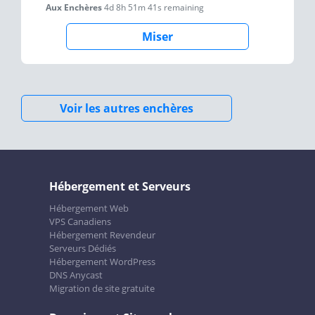
Aux Enchères
4d 8h 51m 41s
remaining
Miser
Voir les autres enchères
Hébergement et Serveurs
Hébergement Web
VPS Canadiens
Hébergement Revendeur
Serveurs Dédiés
Hébergement WordPress
DNS Anycast
Migration de site gratuite