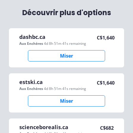
Découvrir plus d'options
dashbc.ca
C$
1,640
Aux Enchères
4d 8h 51m 41s
remaining
Miser
estski.ca
C$
1,640
Aux Enchères
4d 8h 51m 41s
remaining
Miser
scienceborealis.ca
C$
682