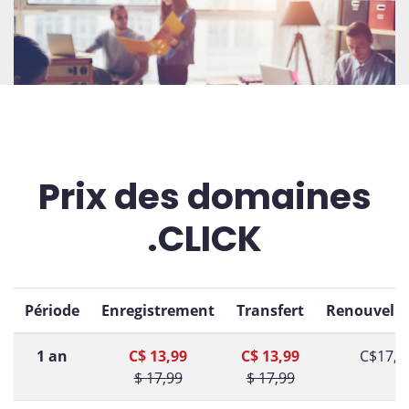
Prix des domaines
.CLICK
Période
Enregistrement
Transfert
Renouvell
1 an
C$ 13,99
C$ 13,99
C$17,9
$ 17,99
$ 17,99