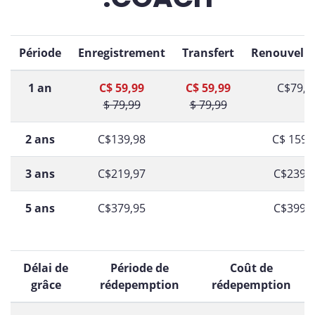
Période
Enregistrement
Transfert
Renouvell
1 an
C$ 59,99
C$ 59,99
C$79,9
$ 79,99
$ 79,99
2 ans
C$139,98
C$ 159,
3 ans
C$219,97
C$239,
5 ans
C$379,95
C$399,
Délai de
Période de
Coût de
grâce
rédepemption
rédepemption