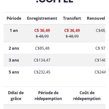
Période
Enregistrement
Transfert
Renouvell
1 an
C$ 36,49
C$ 36,49
C$48,9
$ 48,99
$ 48,99
2 ans
C$85,48
C$ 97,9
3 ans
C$134,47
C$146,
5 ans
C$232,45
C$244,
Délai de
Période de
Coût de
grâce
rédepemption
rédepemption