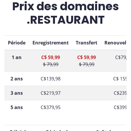
Prix des domaines
.RESTAURANT
Période
Enregistrement
Transfert
Renouvell
1 an
C$ 59,99
C$ 59,99
C$79,9
$ 79,99
$ 79,99
2 ans
C$139,98
C$ 159,
3 ans
C$219,97
C$239,
5 ans
C$379,95
C$399,