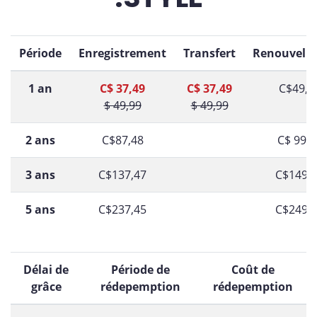
Période
Enregistrement
Transfert
Renouvell
1 an
C$ 37,49
C$ 37,49
C$49,9
$ 49,99
$ 49,99
2 ans
C$87,48
C$ 99,9
3 ans
C$137,47
C$149,
5 ans
C$237,45
C$249,
Délai de
Période de
Coût de
grâce
rédepemption
rédepemption