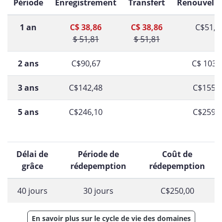
Période
Enregistrement
Transfert
Renouvell
1 an
C$ 38,86
C$ 38,86
C$51,8
$ 51,81
$ 51,81
2 ans
C$90,67
C$ 103,
3 ans
C$142,48
C$155,
5 ans
C$246,10
C$259,
Délai de
Période de
Coût de
grâce
rédepemption
rédepemption
40 jours
30 jours
C$250,00
En savoir plus sur le cycle de vie des domaines