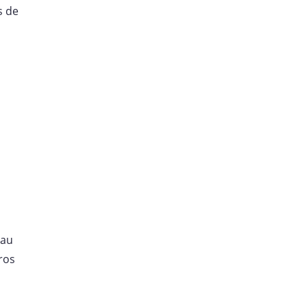
s de
 au
ros