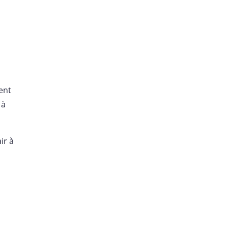
ent
 à
ir à