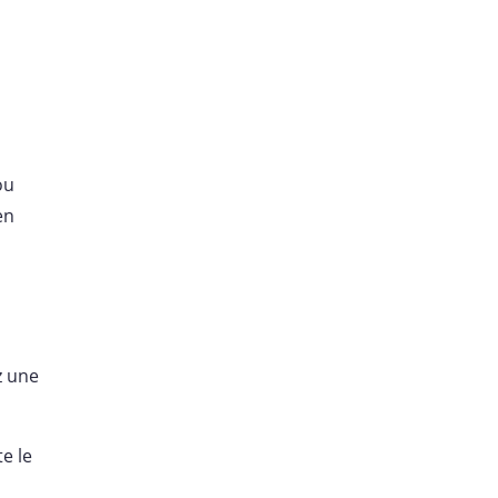
ou
en
z une
e le