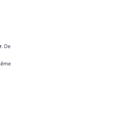
r
. De
 même