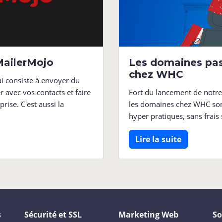
MailerMojo
Les domaines pas
chez WHC
ui consiste à envoyer du
 avec vos contacts et faire
Fort du lancement de notr
rise. C'est aussi la
les domaines chez WHC son
hyper pratiques, sans frais
Lire la suite
s
Sécurité et SSL
Marketing Web
So