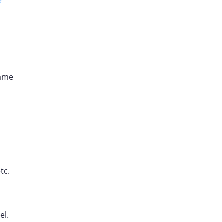
e
name
tc.
el.