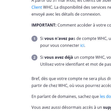
À partir du 31 mai 9h00, les clients de Sib
Client
WHC. La disponibilité des services n
envoyé avec les détails de connexion.
IMPORTANT:
Comment accéder à votre co
Si
vous n'avez pa
s de compte WHC, ut
pour vous connecter
ici
.
Si
vous avez déjà
un compte WHC, vos
Utilisez votre identifiant et mot de 
Bref, dès que votre compte ne sera plus d
partir de chez WHC, où vous pourrez accéde
En parlant de domaines, sachez que
les do
Vous avez aussi désormais accès à un
sup