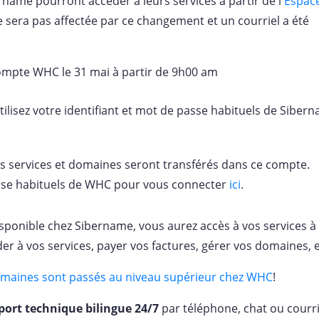
ername pourront accéder à leurs services à partir de l'
Espac
e sera pas affectée par ce changement et un courriel a été
mpte WHC le 31 mai à partir de 9h00 am
ilisez votre identifiant et mot de passe habituels de Siber
 services et domaines seront transférés dans ce compte.
passe habituels de WHC pour vous connecter
ici
.
isponible chez Sibername, vous aurez accès à vos services à
r à vos services, payer vos factures, gérer vos domaines, e
maines sont passés au niveau supérieur chez WHC
!
port technique bilingue 24/7
par téléphone, chat ou courri