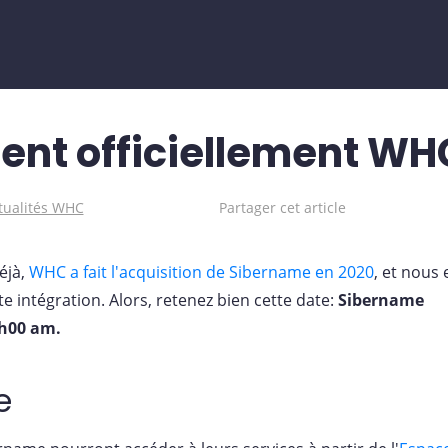
ent officiellement WH
tualités WHC
Partager cet article
éjà,
WHC a fait l'acquisition de Sibername en 2020
, et nous 
e intégration. Alors, retenez bien cette date:
Sibername
9h00 am.
e