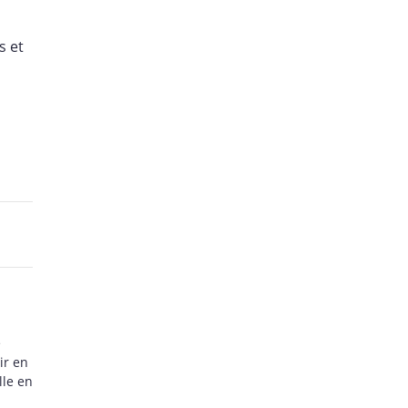
s et
e
ir en
lle en